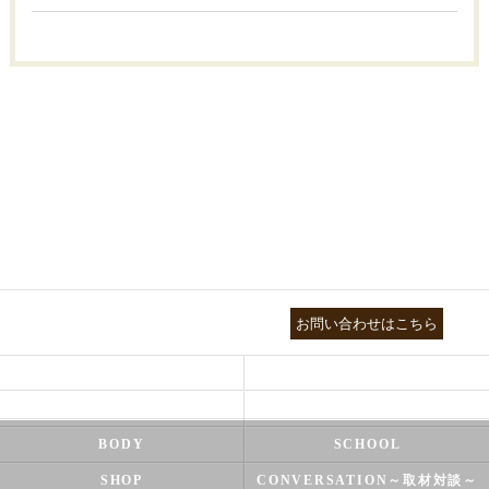
03-3755-5880
お問い合わせはこちら
HEALTH
FOOT CARE
NATUROPATHY
FACIAL
BODY
SCHOOL
SHOP
CONVERSATION～取材対談～