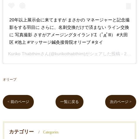
20年以上展示会に来てますが まさかの マネージャーと記念撮
影をする羽目に さらに、名刺交換だけで済まない ライン交換
に 写真撮影 さすがアメージングタイランドΣ（ﾟдﾟlll） #大田
区 #池上 #マッサージ鍼灸接骨院オリーブ #タイ
Kuriko Thabthim
さん(@kurikothabthim)がシェアした投稿 -
2019年Jun月25日pm8時28分PDT
オリーブ
< 前のページ
一覧に戻る
次のページ >
カテゴリー
Categories