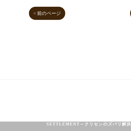
< 前のページ
03-3755-5880
HOME
HEALTH
FOOT CARE
SETTLEMENT～クリセンのズバリ解