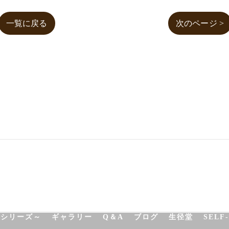
一覧に戻る
次のページ >
NATUROPATHY
FACIAL
BODY
SCHOOL
SHO
決シリーズ～
ギャラリー
Q＆A
ブログ
生径堂
SELF